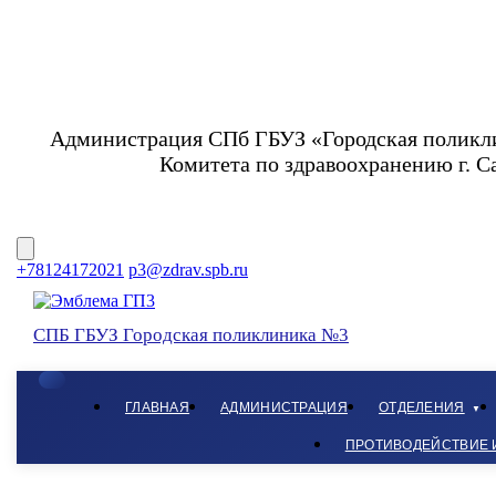
Администрация СПб ГБУЗ «Городская поликли
Комитета по здравоохранению г. 
Перейти
+78124172021
p3@zdrav.spb.ru
к
содержимому
СПБ ГБУЗ Городская поликлиника №3
Кнопка
Открыть
ГЛАВНАЯ
АДМИНИСТРАЦИЯ
ОТДЕЛЕНИЯ
ПРОТИВОДЕЙСТВИЕ 
КНОПКА
ЗАКРЫТЬ