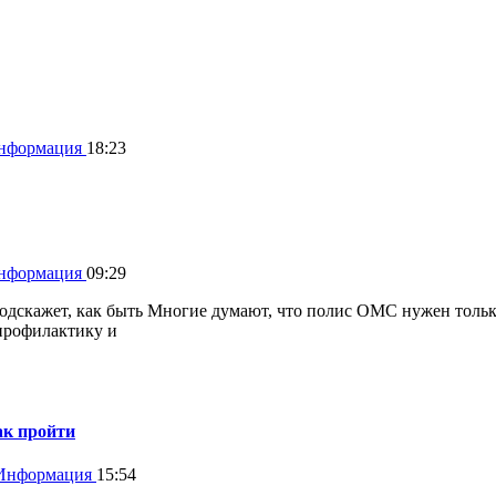
нформация
18:23
нформация
09:29
дскажет, как быть Многие думают, что полис ОМС нужен только
профилактику и
ак пройти
Информация
15:54