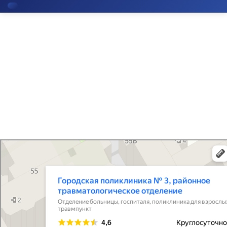
Кнопка
Открыть
Городская поликлиника № 3, районное травматологическое отделение
Отделение больницы, госпиталя в Санкт‑Петербурге
Районное отделение травматологии
Поликлиника для взрослых в Санкт‑Петербурге
и ортопедии