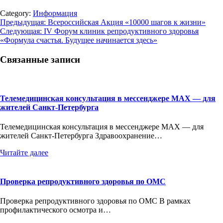
Category:
Информация
Навигация
Предыдущая:
Всероссийская Акция «10000 шагов к жизни»
Следующая:
IV Форум клиник репродуктивного здоровья
по
«Формула счастья. Будущее начинается здесь»
записям
Связанные записи
Телемедицинская консультация в мессенджере MAX — для
жителей Санкт-Петербурга
Телемедицинская консультация в мессенджере MAX — для
жителей Санкт-Петербурга Здравоохранение…
Читайте далее
Проверка репродуктивного здоровья по ОМС
Проверка репродуктивного здоровья по ОМС В рамках
профилактического осмотра и…